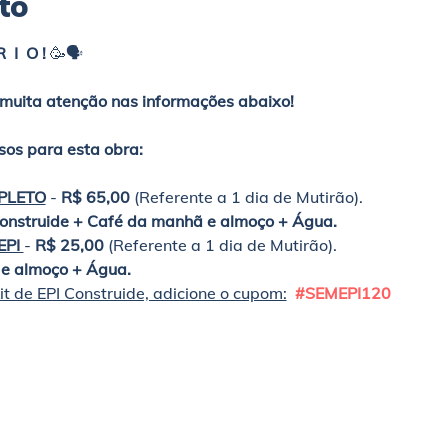
to
  I  O !
 🥳🗣️
e muita atenção nas informações abaixo!
sos para esta obra:
PLETO
 -
 R$ 65,00 
(Referente a 1 dia
de Mutirão). 
Construide + Café da manhã e almoço + Água.
PI 
-
 R$ 25,00
 (Referente a 1 dia de Mutirão). 
e almoço + Água.
it de EPI Construide, adicione o cupom:
#SEMEPI120