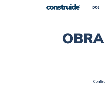
DOE
OBRA 
Confir