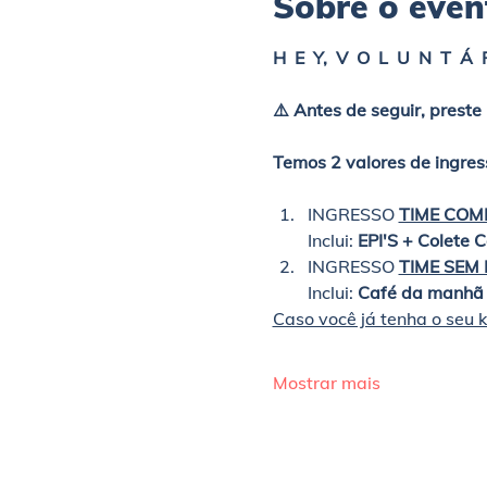
Sobre o even
H  E  Y,  V  O  L  U  N  T  Á  R
⚠️ Antes de seguir, prest
Temos 2 valores de ingres
INGRESSO 
TIME COM
Inclui: 
EPI'S + Colete 
INGRESSO 
TIME SEM E
Inclui: 
Café da manhã 
Caso você já tenha o seu k
Mostrar mais