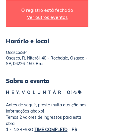
O registro está fechado
Ver outros eventos
Horário e local
Osasco/SP
Osasco, R. Niterói, 40 - Rochdale, Osasco -
SP, 06226-150, Brasil
Sobre o evento
H  E  Y,  V  O  L  U  N  T  Á  R  I  O !
 🥳🗣️
Antes de seguir, preste muita atenção nas 
informações abaixo!
Temos 2 valores de ingressos para esta 
obra:
1 - 
INGRESSO 
TIME COMPLETO
 -
 R$ 