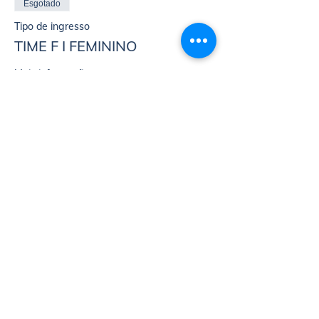
Esgotado
Tipo de ingresso
TIME F I FEMININO
Mais informações
Preço
R$ 62,00
Esgotado
Tipo de ingresso
TIME F I MASCULINO
Mais informações
Preço
R$ 62,00