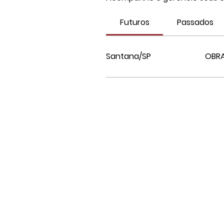
Futuros
Passados
Santana/SP
OBRA
CONSTRUIDE LAB
Rua Manoel Rodrigues 170
Bonfim, Osasco, SP
CEP 06233-160
CONSTRUIDE 2024-2025 