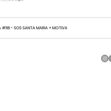
 #118 - SOS SANTA MARIA + MOTIVA
TODOS OS DIREITOS RESERVADOS - REDE DE APOIO HABITACIONAL - C.N.P.J.: